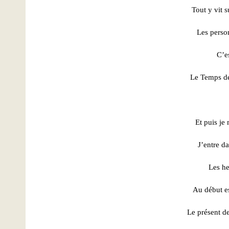
Tout
y
vit s
Les perso
C’e
Le Temps de
Et puis je
J’entre d
Les he
Au début est
Le présent de