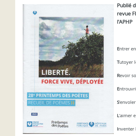
Publié d
revue Fl
l'APHP
E
ntrer e
T
utoyer l
R
evoir s
E
ntrouvri
S
’envoler
L
’aimer el
I
nventer 