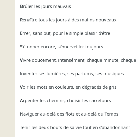
B
rûler les jours mauvais
R
enaître tous les jours à des matins nouveaux
E
rrer, sans but, pour le simple plaisir d’être
S
’étonner encore, s’émerveiller toujours
V
ivre doucement, intensément, chaque minute, chaque
Inventer ses lumières, ses parfums, ses musiques
V
oir les mots en couleurs, en dégradés de gris
A
rpenter les chemins, choisir les carrefours
N
aviguer au-delà des flots et au-delà du Temps
Tenir les deux bouts de sa vie tout en s’abandonnant