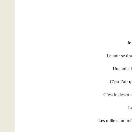
Je
Le noir se dra
Une toile b
C’est l’air q
C’est le désert q
Le
Les mille et un re