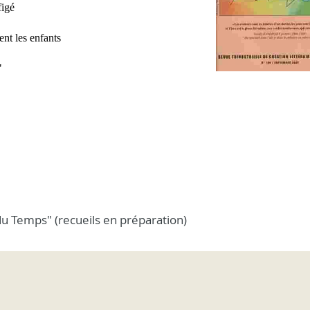
figé
ent les enfants
"
 du Temps" (recueils en préparation)